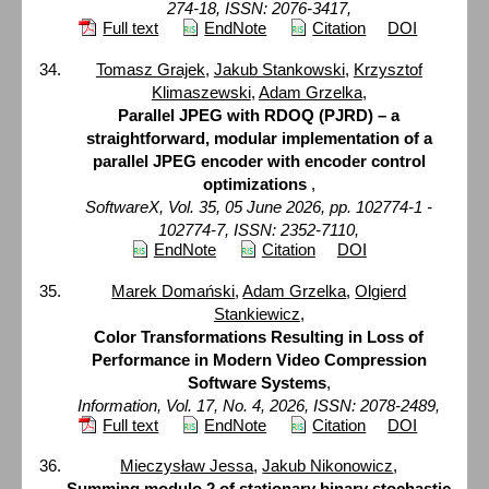
274-18, ISSN: 2076-3417,
Full text
EndNote
Citation
DOI
Tomasz Grajek
,
Jakub Stankowski
,
Krzysztof
Klimaszewski
,
Adam Grzelka
,
Parallel JPEG with RDOQ (PJRD) – a
straightforward, modular implementation of a
parallel JPEG encoder with encoder control
optimizations
,
SoftwareX, Vol. 35, 05 June 2026, pp. 102774-1 -
102774-7, ISSN: 2352-7110,
EndNote
Citation
DOI
Marek Domański
,
Adam Grzelka
,
Olgierd
Stankiewicz
,
Color Transformations Resulting in Loss of
Performance in Modern Video Compression
Software Systems
,
Information, Vol. 17, No. 4, 2026, ISSN: 2078-2489,
Full text
EndNote
Citation
DOI
Mieczysław Jessa
,
Jakub Nikonowicz
,
Summing modulo 2 of stationary binary stochastic