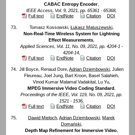
CABAC Entropy Encoder
,
IEEE Access, Vol. 9, 2021, pp. 65361 - 65368,
Full text
EndNote
Citation
DOI
Tomasz Kossowski,
Łukasz Matuszewski
,
Non-Real-Time Wireless System for Lightning
Effect Measurements
,
Applied Sciences, Vol. 11, No. 09, 2021, pp. 4204-1 -
4204-14,
Full text
EndNote
Citation
DOI
Jill Boyce, Renaud Dore,
Adrian Dziembowski
, Julien
Fleureau, Joel Jung, Bart Kroon, Basel Salahieh,
Vinod Kumar Malamal Vadakital, Lu Yu,
MPEG Immersive Video Coding Standard
,
Proceedings of the IEEE, Vol. 119, No. 09, 2021, pp.
1521 - 1536,
Full text
EndNote
Citation
DOI
Dawid Mieloch
,
Adrian Dziembowski
,
Marek
Domański
,
Depth Map Refinement for Immersive Video
,