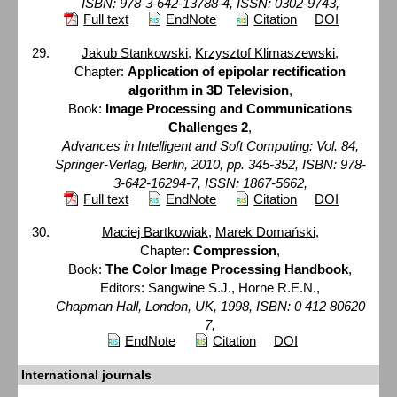
ISBN: 978-3-642-13788-4, ISSN: 0302-9743,
Full text
EndNote
Citation
DOI
Jakub Stankowski
,
Krzysztof Klimaszewski
,
Chapter:
Application of epipolar rectification
algorithm in 3D Television
,
Book:
Image Processing and Communications
Challenges 2
,
Advances in Intelligent and Soft Computing: Vol. 84,
Springer-Verlag, Berlin, 2010, pp. 345-352, ISBN: 978-
3-642-16294-7, ISSN: 1867-5662,
Full text
EndNote
Citation
DOI
Maciej Bartkowiak
,
Marek Domański
,
Chapter:
Compression
,
Book:
The Color Image Processing Handbook
,
Editors: Sangwine S.J., Horne R.E.N.,
Chapman Hall, London, UK, 1998, ISBN: 0 412 80620
7,
EndNote
Citation
DOI
International journals