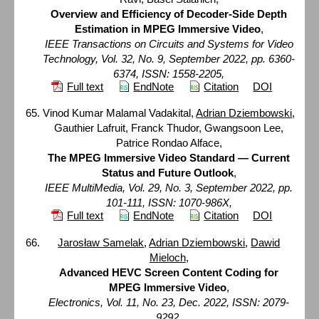
Overview and Efficiency of Decoder-Side Depth
Estimation in MPEG Immersive Video
,
IEEE Transactions on Circuits and Systems for Video
Technology, Vol. 32, No. 9, September 2022, pp. 6360-
6374, ISSN: 1558-2205,
Full text
EndNote
Citation
DOI
Vinod Kumar Malamal Vadakital,
Adrian Dziembowski
,
Gauthier Lafruit, Franck Thudor, Gwangsoon Lee,
Patrice Rondao Alface,
The MPEG Immersive Video Standard — Current
Status and Future Outlook
,
IEEE MultiMedia, Vol. 29, No. 3, September 2022, pp.
101-111, ISSN: 1070-986X,
Full text
EndNote
Citation
DOI
Jarosław Samelak
,
Adrian Dziembowski
,
Dawid
Mieloch
,
Advanced HEVC Screen Content Coding for
MPEG Immersive Video
,
Electronics, Vol. 11, No. 23, Dec. 2022, ISSN: 2079-
9292,