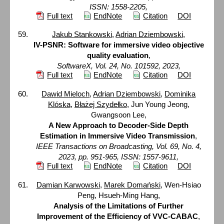
ISSN: 1558-2205,
Full text
EndNote
Citation
DOI
Jakub Stankowski
,
Adrian Dziembowski
,
IV-PSNR: Software for immersive video objective
quality evaluation
,
SoftwareX, Vol. 24, No. 101592, 2023,
Full text
EndNote
Citation
DOI
Dawid Mieloch
,
Adrian Dziembowski
,
Dominika
Klóska
,
Błażej Szydełko
, Jun Young Jeong,
Gwangsoon Lee,
A New Approach to Decoder-Side Depth
Estimation in Immersive Video Transmission
,
IEEE Transactions on Broadcasting, Vol. 69, No. 4,
2023, pp. 951-965, ISSN: 1557-9611,
Full text
EndNote
Citation
DOI
Damian Karwowski
,
Marek Domański
, Wen-Hsiao
Peng, Hsueh-Ming Hang,
Analysis of the Limitations of Further
Improvement of the Efficiency of VVC-CABAC
,