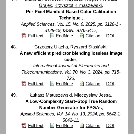
Grajek
,
Krzysztof Klimaszewski
,
Per-Pixel Manifold-Based Color Calibration
Technique
,
Applied Sciences, Vol. 15, No. 6, 2025, pp. 3128-1 -
3128-19, ISSN: 2076-3417,
Full text
EndNote
Citation
DOI
Grzegorz Ulacha,
Ryszard Stasiński
,
A new efficient predictor blending lossless image
coder
,
International Journal of Electronics and
Telecommunications, Vol. 70, No. 3, 2024, pp. 715-
726,
Full text
EndNote
Citation
DOI
Łukasz Matuszewski
,
Mieczysław Jessa
,
A Low-Complexity Start–Stop True Random
Number Generator for FPGAs
,
Applied Sciences, Vol. 14, No. 13, 2024, pp. 5642-1-
5642-11,
Full text
EndNote
Citation
DOI