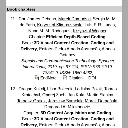
Book chapters
Carl James Debono,
Marek Domański
, Sérgio M. M.
de Faria,
Krzysztof Klimaszewski
, Luís F. R. Lucas,
Nuno M. M. Rodrigues,
Krzysztof Wegner
,
Chapter:
Efficient Depth-Based Coding
,
Book:
3D Visual Content Creation, Coding and
Delivery
, Editors: Pedro Amado Assunção, Atanas
Gotchev,
Signals and Communication Technology: Springer
International, 2019, pp. 97-114, ISBN: 978-3-319-
77841-9, ISSN: 1860-4862,
EndNote
Citation
DOI
Dragan Kukolj, Libor Bolecek, Ladislav Polak, Tomas
Kratochvil, Ondrej Zach, Jan Kufa, Martin Slanina,
Tomasz Grajek
,
Jarosław Samelak
,
Marek Domański
,
Dragorad A. Milovanovic,
Chapter:
3D Content Acquisition and Coding
,
Book:
3D Visual Content Creation, Coding and
Delivery
, Editors: Pedro Amado Assunção, Atanas