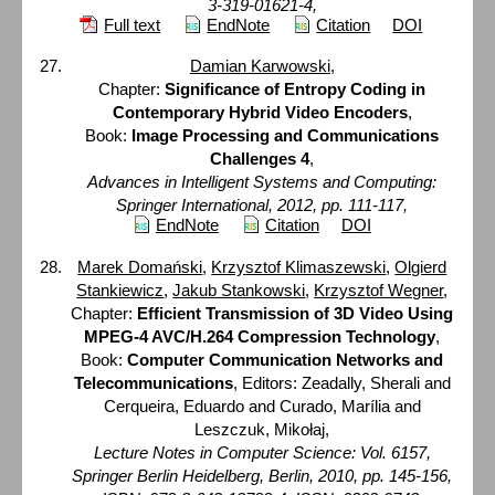
3-319-01621-4,
Full text
EndNote
Citation
DOI
Damian Karwowski
,
Chapter:
Significance of Entropy Coding in
Contemporary Hybrid Video Encoders
,
Book:
Image Processing and Communications
Challenges 4
,
Advances in Intelligent Systems and Computing:
Springer International, 2012, pp. 111-117,
EndNote
Citation
DOI
Marek Domański
,
Krzysztof Klimaszewski
,
Olgierd
Stankiewicz
,
Jakub Stankowski
,
Krzysztof Wegner
,
Chapter:
Efficient Transmission of 3D Video Using
MPEG-4 AVC/H.264 Compression Technology
,
Book:
Computer Communication Networks and
Telecommunications
, Editors: Zeadally, Sherali and
Cerqueira, Eduardo and Curado, Marília and
Leszczuk, Mikołaj,
Lecture Notes in Computer Science: Vol. 6157,
Springer Berlin Heidelberg, Berlin, 2010, pp. 145-156,