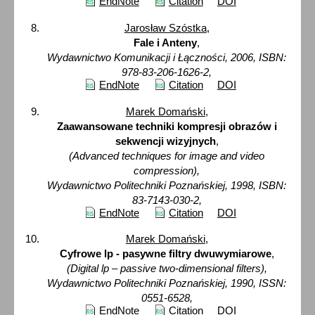
EndNote
Citation
DOI
Jarosław Szóstka
,
Fale i Anteny
,
Wydawnictwo Komunikacji i Łączności, 2006, ISBN:
978-83-206-1626-2,
EndNote
Citation
DOI
Marek Domański
,
Zaawansowane techniki kompresji obrazów i
sekwencji wizyjnych
,
(Advanced techniques for image and video
compression),
Wydawnictwo Politechniki Poznańskiej, 1998, ISBN:
83-7143-030-2,
EndNote
Citation
DOI
Marek Domański
,
Cyfrowe lp - pasywne filtry dwuwymiarowe
,
(Digital lp – passive two-dimensional filters),
Wydawnictwo Politechniki Poznańskiej, 1990, ISSN:
0551-6528,
EndNote
Citation
DOI