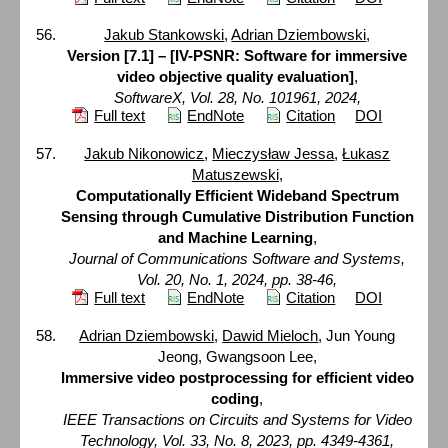
Jakub Stankowski
,
Adrian Dziembowski
,
Version [7.1] – [IV-PSNR: Software for immersive
video objective quality evaluation]
,
SoftwareX, Vol. 28, No. 101961, 2024,
Full text
EndNote
Citation
DOI
Jakub Nikonowicz
,
Mieczysław Jessa
,
Łukasz
Matuszewski
,
Computationally Efficient Wideband Spectrum
Sensing through Cumulative Distribution Function
and Machine Learning
,
Journal of Communications Software and Systems,
Vol. 20, No. 1, 2024, pp. 38-46,
Full text
EndNote
Citation
DOI
Adrian Dziembowski
,
Dawid Mieloch
, Jun Young
Jeong, Gwangsoon Lee,
Immersive video postprocessing for efficient video
coding
,
IEEE Transactions on Circuits and Systems for Video
Technology, Vol. 33, No. 8, 2023, pp. 4349-4361,