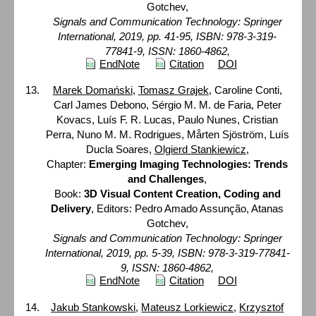
Gotchev,
Signals and Communication Technology: Springer
International, 2019, pp. 41-95, ISBN: 978-3-319-
77841-9, ISSN: 1860-4862,
EndNote
Citation
DOI
Marek Domański
,
Tomasz Grajek
, Caroline Conti,
Carl James Debono, Sérgio M. M. de Faria, Peter
Kovacs, Luís F. R. Lucas, Paulo Nunes, Cristian
Perra, Nuno M. M. Rodrigues, Mårten Sjöström, Luís
Ducla Soares,
Olgierd Stankiewicz
,
Chapter:
Emerging Imaging Technologies: Trends
and Challenges
,
Book:
3D Visual Content Creation, Coding and
Delivery
, Editors: Pedro Amado Assunção, Atanas
Gotchev,
Signals and Communication Technology: Springer
International, 2019, pp. 5-39, ISBN: 978-3-319-77841-
9, ISSN: 1860-4862,
EndNote
Citation
DOI
Jakub Stankowski
,
Mateusz Lorkiewicz
,
Krzysztof