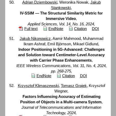
Adrian Dziembowski
, Weronika Nowak,
Jakub
Stankowski
,
IV-SSIM — The Structural Similarity Metric for
Immersive Video
,
Applied Sciences, Vol. 14, No. 16, 2024,
Full text
EndNote
Citation
DOI
Jakub Nikonowicz
, Aamir Mahmood, Muhammad
Ikram Ashraf, Emil Björnson, Mikael Gidlund,
Indoor Positioning in 5G-Advanced: Challenges
and Solution toward Centimeter-Level Accuracy
with Carrier Phase Enhancements
,
IEEE Wireless Communications, Vol. 31, No. 4, 2024,
pp. 268-275,
EndNote
Citation
DOI
Krzysztof Klimaszewski
,
Tomasz Grajek
, Krzysztof
Wegner,
Factors Influencing Accuracy of Estimating
Position of Objects in a Multi-camera System
,
Journal of Telecommunications and Information
Technology, 2024,