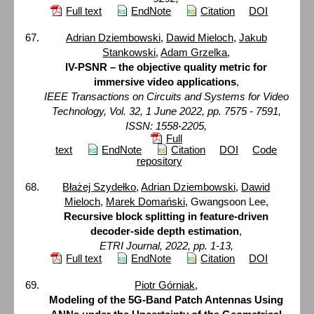
Full text
EndNote
Citation
DOI
Adrian Dziembowski
,
Dawid Mieloch
,
Jakub
Stankowski
,
Adam Grzelka
,
IV-PSNR – the objective quality metric for
immersive video applications
,
IEEE Transactions on Circuits and Systems for Video
Technology, Vol. 32, 1 June 2022, pp. 7575 - 7591,
ISSN: 1558-2205,
Full
text
EndNote
Citation
DOI
Code
repository
Błażej Szydełko
,
Adrian Dziembowski
,
Dawid
Mieloch
,
Marek Domański
, Gwangsoon Lee,
Recursive block splitting in feature-driven
decoder-side depth estimation
,
ETRI Journal, 2022, pp. 1-13,
Full text
EndNote
Citation
DOI
Piotr Górniak
,
Modeling of the 5G-Band Patch Antennas Using