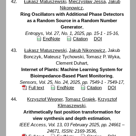
Łukasz Matuszewski
,
Mieczysław Jessa
,
Jakub
Nikonowicz
,
Ring Oscillators with Additional Phase Detectors
as a Random Source in a Random Number
Generator
,
Entropys, Vol. 27, No. 1, 2025, pp. 15-1 - 15-16,
EndNote
Citation
DOI
Łukasz Matuszewski
,
Jakub Nikonowicz
, Jakub
Bonczyk, Mateusz Tychowski, Tomasz P. Wyka,
Clement Duhart,
Internet of Plants: Machine Learning System for
Bioimpedance-Based Plant Monitoring
,
Sensors, Vol. 25, No. 24, 2025, pp. 7549-1 - 7549-17,
Full text
EndNote
Citation
DOI
Krzysztof Wegner
,
Tomasz Grajek
,
Krzysztof
Klimaszewski
,
Arithmetically fast position transformation for
view synthesis and depth estimation
,
IEEE Access, Vol. 13, 03 February 2025, pp. 24661 –
24671, ISSN: 2169-3536,