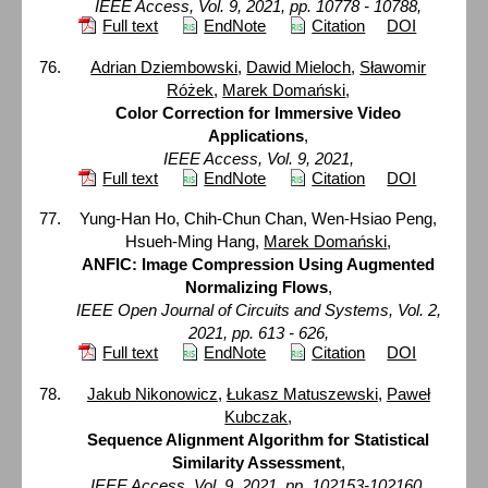
IEEE Access, Vol. 9, 2021, pp. 10778 - 10788,
Full text
EndNote
Citation
DOI
Adrian Dziembowski
,
Dawid Mieloch
,
Sławomir
Różek
,
Marek Domański
,
Color Correction for Immersive Video
Applications
,
IEEE Access, Vol. 9, 2021,
Full text
EndNote
Citation
DOI
Yung-Han Ho, Chih-Chun Chan, Wen-Hsiao Peng,
Hsueh-Ming Hang,
Marek Domański
,
ANFIC: Image Compression Using Augmented
Normalizing Flows
,
IEEE Open Journal of Circuits and Systems, Vol. 2,
2021, pp. 613 - 626,
Full text
EndNote
Citation
DOI
Jakub Nikonowicz
,
Łukasz Matuszewski
,
Paweł
Kubczak
,
Sequence Alignment Algorithm for Statistical
Similarity Assessment
,
IEEE Access, Vol. 9, 2021, pp. 102153-102160,