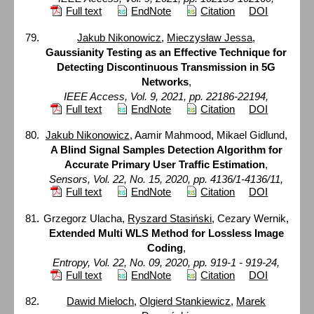
Full text
EndNote
Citation
DOI
Jakub Nikonowicz
,
Mieczysław Jessa
,
Gaussianity Testing as an Effective Technique for
Detecting Discontinuous Transmission in 5G
Networks
,
IEEE Access, Vol. 9, 2021, pp. 22186-22194,
Full text
EndNote
Citation
DOI
Jakub Nikonowicz
, Aamir Mahmood, Mikael Gidlund,
A Blind Signal Samples Detection Algorithm for
Accurate Primary User Traffic Estimation
,
Sensors, Vol. 22, No. 15, 2020, pp. 4136/1-4136/11,
Full text
EndNote
Citation
DOI
Grzegorz Ulacha,
Ryszard Stasiński
, Cezary Wernik,
Extended Multi WLS Method for Lossless Image
Coding
,
Entropy, Vol. 22, No. 09, 2020, pp. 919-1 - 919-24,
Full text
EndNote
Citation
DOI
Dawid Mieloch
,
Olgierd Stankiewicz
,
Marek