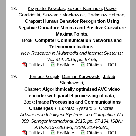
Krzysztof Kowalak
,
Łukasz Kamiński
,
Paweł
Gardziński
,
Sławomir Maćkowiak
, Radosław Hofman,
Chapter:
Human Behavior Recognition Using
Negative Curvature Minima and Positive Curvature
Maxima Points
,
Book:
Computer Communication Networks and
Telecommunications
,
New Research in Multimedia and Internet Systems:
Vol. 314, 2015, pp. 57-66,
Full text
EndNote
Citation
DOI
Tomasz Grajek
,
Damian Karwowski
,
Jakub
Stankowski
,
Chapter:
Algorithmically optimized AVC video
encoder with parallel processing of data
,
Book:
Image Processing and Communications
Challenges 7
, Editors: Ryszard S. Choras,
Advances in Intelligent Systems and Computing: No.
389, Springer International, 2015, pp. 97-104, ISBN:
978-3-319-23813-5, ISSN: 2194-5375,
Full text
EndNote
Citation
DOI