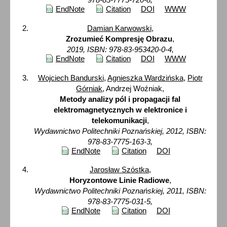
EndNote
Citation
DOI
WWW
Damian Karwowski
,
Zrozumieć Kompresję Obrazu
,
2019, ISBN: 978-83-953420-0-4,
EndNote
Citation
DOI
WWW
Wojciech Bandurski
,
Agnieszka Wardzińska
,
Piotr
Górniak
, Andrzej Woźniak,
Metody analizy pól i propagacji fal
elektromagnetycznych w elektronice i
telekomunikacji
,
Wydawnictwo Politechniki Poznańskiej, 2012, ISBN:
978-83-7775-163-3,
EndNote
Citation
DOI
Jarosław Szóstka
,
Horyzontowe Linie Radiowe
,
Wydawnictwo Politechniki Poznańskiej, 2011, ISBN:
978-83-7775-031-5,
EndNote
Citation
DOI