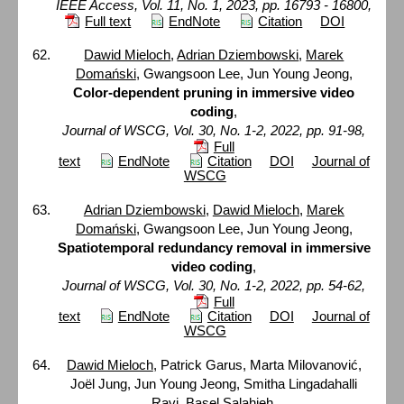
IEEE Access, Vol. 11, No. 1, 2023, pp. 16793 - 16800,
Full text
EndNote
Citation
DOI
Dawid Mieloch
,
Adrian Dziembowski
,
Marek
Domański
, Gwangsoon Lee, Jun Young Jeong,
Color-dependent pruning in immersive video
coding
,
Journal of WSCG, Vol. 30, No. 1-2, 2022, pp. 91-98,
Full
text
EndNote
Citation
DOI
Journal of
WSCG
Adrian Dziembowski
,
Dawid Mieloch
,
Marek
Domański
, Gwangsoon Lee, Jun Young Jeong,
Spatiotemporal redundancy removal in immersive
video coding
,
Journal of WSCG, Vol. 30, No. 1-2, 2022, pp. 54-62,
Full
text
EndNote
Citation
DOI
Journal of
WSCG
Dawid Mieloch
, Patrick Garus, Marta Milovanović,
Joël Jung, Jun Young Jeong, Smitha Lingadahalli
Ravi, Basel Salahieh,