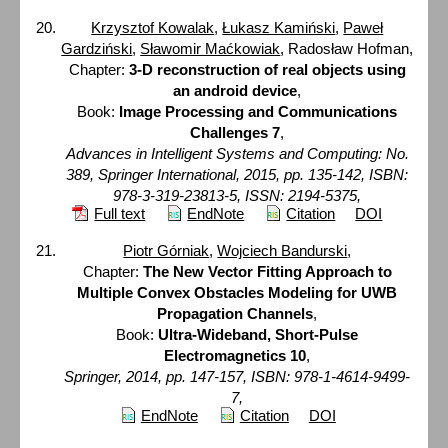
Krzysztof Kowalak
,
Łukasz Kamiński
,
Paweł
Gardziński
,
Sławomir Maćkowiak
, Radosław Hofman,
Chapter:
3-D reconstruction of real objects using
an android device
,
Book:
Image Processing and Communications
Challenges 7
,
Advances in Intelligent Systems and Computing: No.
389, Springer International, 2015, pp. 135-142, ISBN:
978-3-319-23813-5, ISSN: 2194-5375,
Full text
EndNote
Citation
DOI
Piotr Górniak
,
Wojciech Bandurski
,
Chapter:
The New Vector Fitting Approach to
Multiple Convex Obstacles Modeling for UWB
Propagation Channels
,
Book:
Ultra-Wideband, Short-Pulse
Electromagnetics 10
,
Springer, 2014, pp. 147-157, ISBN: 978-1-4614-9499-
7,
EndNote
Citation
DOI