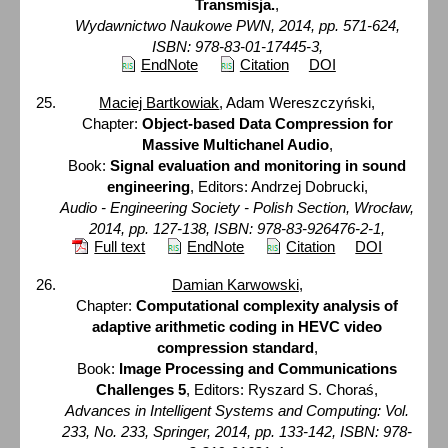
Transmisja.
,
Wydawnictwo Naukowe PWN, 2014, pp. 571-624,
ISBN: 978-83-01-17445-3,
EndNote
Citation
DOI
Maciej Bartkowiak
, Adam Wereszczyński,
Chapter:
Object-based Data Compression for
Massive Multichanel Audio
,
Book:
Signal evaluation and monitoring in sound
engineering
, Editors: Andrzej Dobrucki,
Audio - Engineering Society - Polish Section, Wrocław,
2014, pp. 127-138, ISBN: 978-83-926476-2-1,
Full text
EndNote
Citation
DOI
Damian Karwowski
,
Chapter:
Computational complexity analysis of
adaptive arithmetic coding in HEVC video
compression standard
,
Book:
Image Processing and Communications
Challenges 5
, Editors: Ryszard S. Choraś,
Advances in Intelligent Systems and Computing: Vol.
233, No. 233, Springer, 2014, pp. 133-142, ISBN: 978-