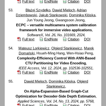
Full text
EndNote
Citation
DOI
Błażej Szydełko
,
Dawid Mieloch
,
Adrian
Dziembowski
,
Jakub Stankowski
,
Dominika Klóska
,
Jun Young Jeong, Gwangsoon Jeong,
ECPC – versatile multicamera system calibration
framework for immersive video applications
,
SoftwareX, Vol. 26, No. 101669, 2024,
Full text
EndNote
Citation
DOI
Mateusz Lorkiewicz
,
Olgierd Stankiewicz
,
Marek
Domański
, Hsueh-Ming Hang, Wen-Hsiao Peng,
Complexity-Efficiency Control With ANN-Based
CTU Partitioning for Video Encoding
,
IEEE Access, Vol. 12, 2024, pp. 102536-102551,
Full text
EndNote
Citation
DOI
Dawid Mieloch
,
Dominika Klóska
,
Olgierd
Stankiewicz
,
On Alpha-Expansion-Based Graph-Cut
Optimization for Decoder-Side Depth Estimation
,
Applied Sciences, Vol. 14, No. 13, 2024, pp. 5768,
Full text
EndNote
Citation
DOI