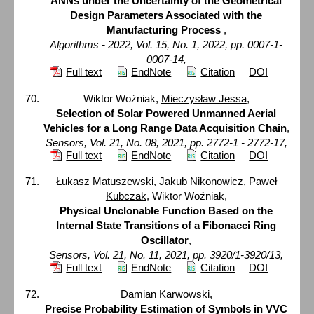
ANNs under the Uncertainty of the Geometrical
Design Parameters Associated with the
Manufacturing Process
,
Algorithms - 2022, Vol. 15, No. 1, 2022, pp. 0007-1-
0007-14,
Full text
EndNote
Citation
DOI
Wiktor Woźniak,
Mieczysław Jessa
,
Selection of Solar Powered Unmanned Aerial
Vehicles for a Long Range Data Acquisition Chain
,
Sensors, Vol. 21, No. 08, 2021, pp. 2772-1 - 2772-17,
Full text
EndNote
Citation
DOI
Łukasz Matuszewski
,
Jakub Nikonowicz
,
Paweł
Kubczak
, Wiktor Woźniak,
Physical Unclonable Function Based on the
Internal State Transitions of a Fibonacci Ring
Oscillator
,
Sensors, Vol. 21, No. 11, 2021, pp. 3920/1-3920/13,
Full text
EndNote
Citation
DOI
Damian Karwowski
,
Precise Probability Estimation of Symbols in VVC