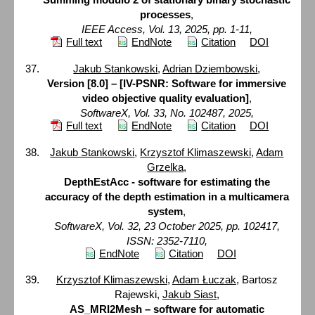
processes
,
IEEE Access, Vol. 13, 2025, pp. 1-11,
Full text
EndNote
Citation
DOI
Jakub Stankowski
,
Adrian Dziembowski
,
Version [8.0] – [IV-PSNR: Software for immersive
video objective quality evaluation]
,
SoftwareX, Vol. 33, No. 102487, 2025,
Full text
EndNote
Citation
DOI
Jakub Stankowski
,
Krzysztof Klimaszewski
,
Adam
Grzelka
,
DepthEstAcc - software for estimating the
accuracy of the depth estimation in a multicamera
system
,
SoftwareX, Vol. 32, 23 October 2025, pp. 102417,
ISSN: 2352-7110,
EndNote
Citation
DOI
Krzysztof Klimaszewski
,
Adam Łuczak
, Bartosz
Rajewski,
Jakub Siast
,
AS_MRI2Mesh – software for automatic