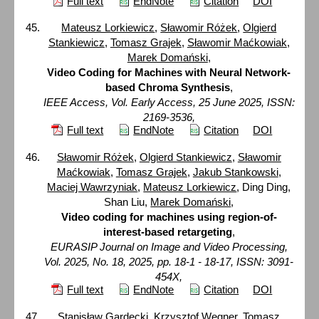
Full text
EndNote
Citation
DOI
Mateusz Lorkiewicz
,
Sławomir Różek
,
Olgierd
Stankiewicz
,
Tomasz Grajek
,
Sławomir Maćkowiak
,
Marek Domański
,
Video Coding for Machines with Neural Network-
based Chroma Synthesis
,
IEEE Access, Vol. Early Access, 25 June 2025, ISSN:
2169-3536,
Full text
EndNote
Citation
DOI
Sławomir Różek
,
Olgierd Stankiewicz
,
Sławomir
Maćkowiak
,
Tomasz Grajek
,
Jakub Stankowski
,
Maciej Wawrzyniak
,
Mateusz Lorkiewicz
, Ding Ding,
Shan Liu,
Marek Domański
,
Video coding for machines using region-of-
interest-based retargeting
,
EURASIP Journal on Image and Video Processing,
Vol. 2025, No. 18, 2025, pp. 18-1 - 18-17, ISSN: 3091-
454X,
Full text
EndNote
Citation
DOI
Stanisław Gardecki,
Krzysztof Wegner
,
Tomasz