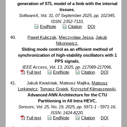
generation of STL model of a limb with the internal
tissues
,
SoftwareX, Vol. 31, 07 September 2025, pp. 102345,
ISSN: 2352-7110,
EndNote
Citation
DOI
Paweł Kubczak
,
Mieczysław Jessa
,
Jakub
Nikonowicz
,
Sliding mode control as an efficient method of
synchronization of high-stability oscillators with 1
PPS signals
,
IEEE Access, Vol. 13, 2025, pp. 217089-217096,
Full text
EndNote
Citation
DOI
Jakub Kwaśniak, Mateusz Majtka,
Mateusz
Lorkiewicz
,
Tomasz Grajek
,
Krzysztof Klimaszewski
,
Advanced ANN Architecture for the CTU
Partitioning in All Intra HEVC
,
Sensors, Vol. 25, No. 19, 2025, pp. 5971-1 - 5971-16,
ISSN: 1424-8220,
Full text
EndNote
Citation
DOI