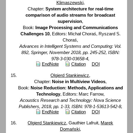
Klimaszewski
,
Chapter:
System architecture for real-time
comparison of audio streams for broadcast
supervision
,
Book:
Image Processing and Communications
Challenges 10
, Editors: Michał Choraś, Ryszard S.
Choraś,
Advances in Intelligent Systems and Computing: Vol.
892, Springer, November 2018, pp. 245-252, ISBN:
978-3-030-03658-4,
EndNote
Citation
DOI
Olgierd Stankiewicz
,
Chapter:
Noise in Multiview Videos
,
Book:
Noise Reduction: Methods, Applications and
Technology
, Editors: Marc Farrow,
Acoustics Research and Technology: Nova Science
Publishers, 2018, pp. 1-33, ISBN: 978-1-53613-542-8,
EndNote
Citation
DOI
Olgierd Stankiewicz
, Gauthier Lafruit,
Marek
Domański
,