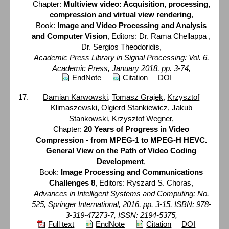
Chapter:
Multiview video: Acquisition, processing,
compression and virtual view rendering
,
Book:
Image and Video Processing and Analysis
and Computer Vision
, Editors: Dr. Rama Chellappa ,
Dr. Sergios Theodoridis,
Academic Press Library in Signal Processing: Vol. 6,
Academic Press, January 2018, pp. 3-74,
EndNote
Citation
DOI
Damian Karwowski
,
Tomasz Grajek
,
Krzysztof
Klimaszewski
,
Olgierd Stankiewicz
,
Jakub
Stankowski
,
Krzysztof Wegner
,
Chapter:
20 Years of Progress in Video
Compression - from MPEG-1 to MPEG-H HEVC.
General View on the Path of Video Coding
Development
,
Book:
Image Processing and Communications
Challenges 8
, Editors: Ryszard S. Choras,
Advances in Intelligent Systems and Computing: No.
525, Springer International, 2016, pp. 3-15, ISBN: 978-
3-319-47273-7, ISSN: 2194-5375,
Full text
EndNote
Citation
DOI