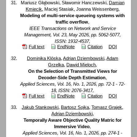
Mariusz Głąbowski, Sławomir Hanczewski,
Damian
Kmiecik
, Maciej Stasiak, Joanna Weissenberg,
Modeling of multi-service queueing systems with
traffic overflow
,
IEEE Transactions on Network and Service
Management, Vol. 23, May 2026, pp. 5062-5077,
ISSN: 1932-4537,
Full text
EndNote
Citation
DOI
Dominika Klóska
,
Adrian Dziembowski
,
Adam
Grzelka
,
Dawid Mieloch
,
On the Selection of Transmitted Views for
Decoder-Side Depth Estimation
,
Applied Sciences, Vol. 16, No. 1, 2026, pp. 72-1 - 72-
18, ISSN: 2076-3417,
Full text
EndNote
Citation
DOI
Jakub Stankowski
,
Bartosz Sojka
,
Tomasz Grajek
,
Adrian Dziembowski
,
Temporally Aware Objective Quality Matric for
Immersive Video
,
Applied Sciences, Vol. 16, No. 1, 2026, pp. 274-1 -