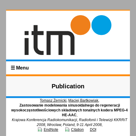
☰ Menu
Publication
Tomasz Żernicki
,
Maciej Bartkowiak
,
Zastosowanie modelowania sinusoidalnego do regeneracji
wysokoczęstotliwościowych składowych tonalnych kodera MPEG-4
HE-AAC
,
Krajowa Konferencja Radiokomunikacji, Radiofonii i Telewizji KKRRiT
2008, Wrocław, Poland, 9-11 April 2008,
EndNote
Citation
DOI