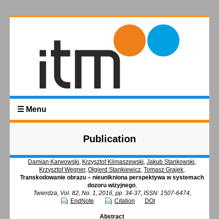
☰ Menu
Publication
Damian Karwowski
,
Krzysztof Klimaszewski
,
Jakub Stankowski
,
Krzysztof Wegner
,
Olgierd Stankiewicz
,
Tomasz Grajek
,
Transkodowanie obrazu – nieunikniona perspektywa w systemach
dozoru wizyjnego
,
Twierdza, Vol. 82, No. 1, 2016, pp. 34-37, ISSN: 1507-6474,
EndNote
Citation
DOI
Abstract