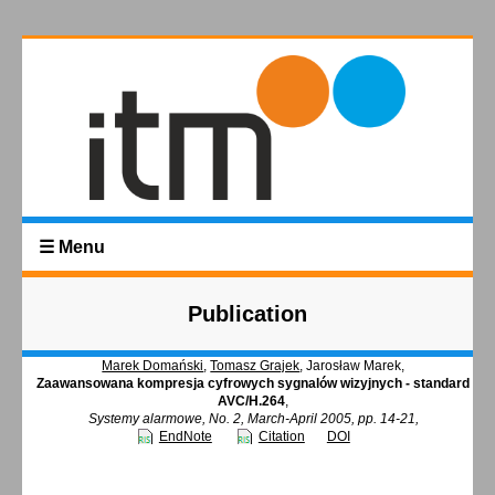
☰ Menu
Publication
Marek Domański
,
Tomasz Grajek
, Jarosław Marek,
Zaawansowana kompresja cyfrowych sygnalów wizyjnych - standard
AVC/H.264
,
Systemy alarmowe, No. 2, March-April 2005, pp. 14-21,
EndNote
Citation
DOI