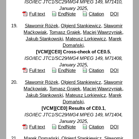
ISO/IEC JTC1/SC29/WG4 MPEG 149, M71410,
January 2025,
Full text
EndNote
Citation
DOI
Sławomir Różek
,
Olgierd Stankiewicz
,
Sławomir
Maćkowiak
,
Tomasz Grajek
,
Maciej Wawrzyniak
,
Jakub Stankowski
,
Mateusz Lorkiewicz
,
Marek
Domański
,
[VCM][CE0] Cross-check of CE0.5
,
ISO/IEC JTC1/SC29/WG4 MPEG 149, M71408,
January 2025,
Full text
EndNote
Citation
DOI
Sławomir Różek
,
Olgierd Stankiewicz
,
Sławomir
Maćkowiak
,
Tomasz Grajek
,
Maciej Wawrzyniak
,
Jakub Stankowski
,
Mateusz Lorkiewicz
,
Marek
Domański
,
[VCM][CE0] Results of CE0.1
,
ISO/IEC JTC1/SC29/WG4 MPEG 149, M71404,
January 2025,
Full text
EndNote
Citation
DOI
Marek Domański
,
Olgierd Stankiewicz
,
Sławomir