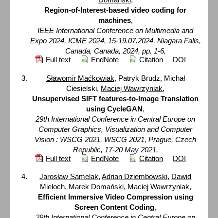
Region-of-Interest-based video coding for
machines
,
IEEE International Conference on Multimedia and
Expo 2024, ICME 2024, 15-19.07.2024, Niagara Falls,
Canada, Canada, 2024, pp. 1-6,
Full text
EndNote
Citation
DOI
Sławomir Maćkowiak
, Patryk Brudz, Michał
Ciesielski,
Maciej Wawrzyniak
,
Unsupervised SIFT features-to-Image Translation
using CycleGAN
,
29th International Conference in Central Europe on
Computer Graphics, Visualization and Computer
Vision : WSCG 2021, WSCG 2021, Prague, Czech
Republic, 17-20 May 2021,
Full text
EndNote
Citation
DOI
Jarosław Samelak
,
Adrian Dziembowski
,
Dawid
Mieloch
,
Marek Domański
,
Maciej Wawrzyniak
,
Efficient Immersive Video Compression using
Screen Content Coding
,
29th International Conference in Central Europe on