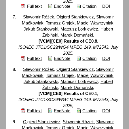
2025,
Full text
EndNote
Citation
DOI
Sławomir Różek
,
Olgierd Stankiewicz
,
Sławomir
Maćkowiak
,
Tomasz Grajek
,
Maciej Wawrzyniak
,
Jakub Stankowski
,
Mateusz Lorkiewicz
,
Hubert
Żabiński
,
Marek Domański
,
[VCM][CE0] Results of CE0.8
,
ISO/IEC JTC1/SC29/WG4 MPEG 149, M72543, July
2025,
Full text
EndNote
Citation
DOI
Sławomir Różek
,
Olgierd Stankiewicz
,
Sławomir
Maćkowiak
,
Tomasz Grajek
,
Maciej Wawrzyniak
,
Jakub Stankowski
,
Mateusz Lorkiewicz
,
Hubert
Żabiński
,
Marek Domański
,
[VCM][CE0] Results of CE0.1
,
ISO/IEC JTC1/SC29/WG4 MPEG 149, M72543, July
2025,
Full text
EndNote
Citation
DOI
Olgierd Stankiewicz
,
Sławomir Różek
,
Sławomir
Maćkowiak
,
Tomasz Grajek
,
Maciej Wawrzyniak
,