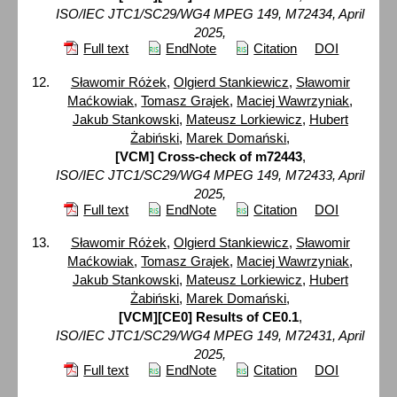
ISO/IEC JTC1/SC29/WG4 MPEG 149, M72434, April
2025,
Full text
EndNote
Citation
DOI
Sławomir Różek
,
Olgierd Stankiewicz
,
Sławomir
Maćkowiak
,
Tomasz Grajek
,
Maciej Wawrzyniak
,
Jakub Stankowski
,
Mateusz Lorkiewicz
,
Hubert
Żabiński
,
Marek Domański
,
[VCM] Cross-check of m72443
,
ISO/IEC JTC1/SC29/WG4 MPEG 149, M72433, April
2025,
Full text
EndNote
Citation
DOI
Sławomir Różek
,
Olgierd Stankiewicz
,
Sławomir
Maćkowiak
,
Tomasz Grajek
,
Maciej Wawrzyniak
,
Jakub Stankowski
,
Mateusz Lorkiewicz
,
Hubert
Żabiński
,
Marek Domański
,
[VCM][CE0] Results of CE0.1
,
ISO/IEC JTC1/SC29/WG4 MPEG 149, M72431, April
2025,
Full text
EndNote
Citation
DOI