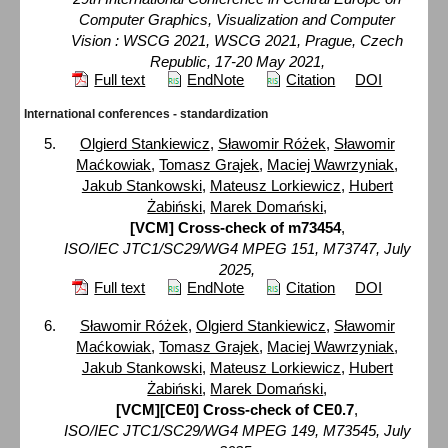
Computer Graphics, Visualization and Computer
Vision : WSCG 2021, WSCG 2021, Prague, Czech
Republic, 17-20 May 2021,
Full text
EndNote
Citation
DOI
International conferences - standardization
Olgierd Stankiewicz
,
Sławomir Różek
,
Sławomir
Maćkowiak
,
Tomasz Grajek
,
Maciej Wawrzyniak
,
Jakub Stankowski
,
Mateusz Lorkiewicz
,
Hubert
Żabiński
,
Marek Domański
,
[VCM] Cross-check of m73454
,
ISO/IEC JTC1/SC29/WG4 MPEG 151, M73747, July
2025,
Full text
EndNote
Citation
DOI
Sławomir Różek
,
Olgierd Stankiewicz
,
Sławomir
Maćkowiak
,
Tomasz Grajek
,
Maciej Wawrzyniak
,
Jakub Stankowski
,
Mateusz Lorkiewicz
,
Hubert
Żabiński
,
Marek Domański
,
[VCM][CE0] Cross-check of CE0.7
,
ISO/IEC JTC1/SC29/WG4 MPEG 149, M73545, July