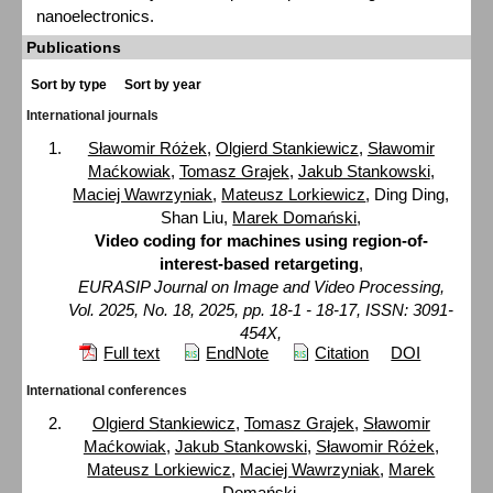
nanoelectronics.
Publications
Sort by type
Sort by year
International journals
Sławomir Różek
,
Olgierd Stankiewicz
,
Sławomir
Maćkowiak
,
Tomasz Grajek
,
Jakub Stankowski
,
Maciej Wawrzyniak
,
Mateusz Lorkiewicz
, Ding Ding,
Shan Liu,
Marek Domański
,
Video coding for machines using region-of-
interest-based retargeting
,
EURASIP Journal on Image and Video Processing,
Vol. 2025, No. 18, 2025, pp. 18-1 - 18-17, ISSN: 3091-
454X,
Full text
EndNote
Citation
DOI
International conferences
Olgierd Stankiewicz
,
Tomasz Grajek
,
Sławomir
Maćkowiak
,
Jakub Stankowski
,
Sławomir Różek
,
Mateusz Lorkiewicz
,
Maciej Wawrzyniak
,
Marek
Domański
,