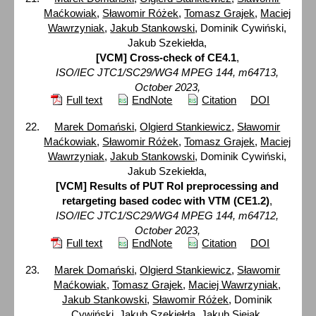
Maćkowiak
,
Sławomir Różek
,
Tomasz Grajek
,
Maciej
Wawrzyniak
,
Jakub Stankowski
, Dominik Cywiński,
Jakub Szekiełda,
[VCM] Cross-check of CE4.1
,
ISO/IEC JTC1/SC29/WG4 MPEG 144, m64713,
October 2023,
Full text
EndNote
Citation
DOI
Marek Domański
,
Olgierd Stankiewicz
,
Sławomir
Maćkowiak
,
Sławomir Różek
,
Tomasz Grajek
,
Maciej
Wawrzyniak
,
Jakub Stankowski
, Dominik Cywiński,
Jakub Szekiełda,
[VCM] Results of PUT RoI preprocessing and
retargeting based codec with VTM (CE1.2)
,
ISO/IEC JTC1/SC29/WG4 MPEG 144, m64712,
October 2023,
Full text
EndNote
Citation
DOI
Marek Domański
,
Olgierd Stankiewicz
,
Sławomir
Maćkowiak
,
Tomasz Grajek
,
Maciej Wawrzyniak
,
Jakub Stankowski
,
Sławomir Różek
, Dominik
Cywiński, Jakub Szekiełda, Jakub Siejak,