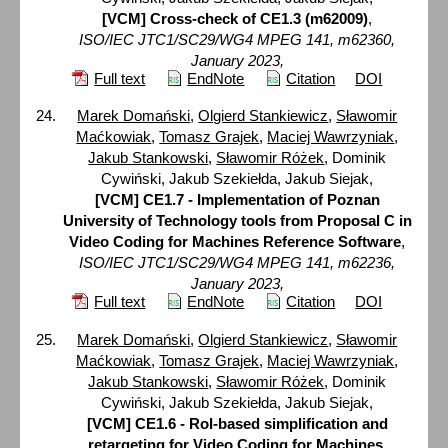
[VCM] Cross-check of CE1.3 (m62009)
,
ISO/IEC JTC1/SC29/WG4 MPEG 141, m62360,
January 2023,
Full text
EndNote
Citation
DOI
Marek Domański
,
Olgierd Stankiewicz
,
Sławomir
Maćkowiak
,
Tomasz Grajek
,
Maciej Wawrzyniak
,
Jakub Stankowski
,
Sławomir Różek
, Dominik
Cywiński, Jakub Szekiełda, Jakub Siejak,
[VCM] CE1.7 - Implementation of Poznan
University of Technology tools from Proposal C in
Video Coding for Machines Reference Software
,
ISO/IEC JTC1/SC29/WG4 MPEG 141, m62236,
January 2023,
Full text
EndNote
Citation
DOI
Marek Domański
,
Olgierd Stankiewicz
,
Sławomir
Maćkowiak
,
Tomasz Grajek
,
Maciej Wawrzyniak
,
Jakub Stankowski
,
Sławomir Różek
, Dominik
Cywiński, Jakub Szekiełda, Jakub Siejak,
[VCM] CE1.6 - RoI-based simplification and
retargeting for Video Coding for Machines
,