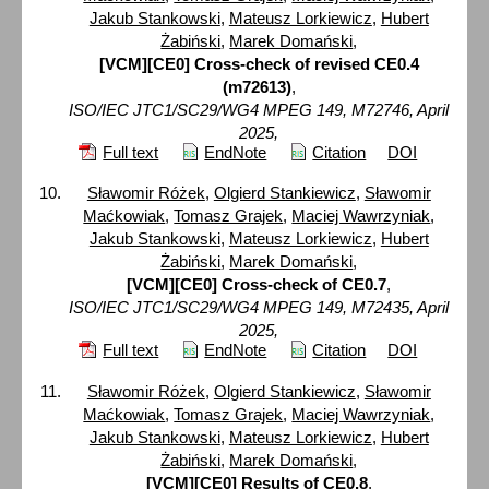
Jakub Stankowski
,
Mateusz Lorkiewicz
,
Hubert
Żabiński
,
Marek Domański
,
[VCM][CE0] Cross-check of revised CE0.4
(m72613)
,
ISO/IEC JTC1/SC29/WG4 MPEG 149, M72746, April
2025,
Full text
EndNote
Citation
DOI
Sławomir Różek
,
Olgierd Stankiewicz
,
Sławomir
Maćkowiak
,
Tomasz Grajek
,
Maciej Wawrzyniak
,
Jakub Stankowski
,
Mateusz Lorkiewicz
,
Hubert
Żabiński
,
Marek Domański
,
[VCM][CE0] Cross-check of CE0.7
,
ISO/IEC JTC1/SC29/WG4 MPEG 149, M72435, April
2025,
Full text
EndNote
Citation
DOI
Sławomir Różek
,
Olgierd Stankiewicz
,
Sławomir
Maćkowiak
,
Tomasz Grajek
,
Maciej Wawrzyniak
,
Jakub Stankowski
,
Mateusz Lorkiewicz
,
Hubert
Żabiński
,
Marek Domański
,
[VCM][CE0] Results of CE0.8
,