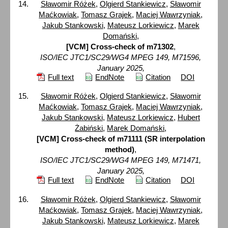
Sławomir Różek
,
Olgierd Stankiewicz
,
Sławomir
Maćkowiak
,
Tomasz Grajek
,
Maciej Wawrzyniak
,
Jakub Stankowski
,
Mateusz Lorkiewicz
,
Marek
Domański
,
[VCM] Cross-check of m71302
,
ISO/IEC JTC1/SC29/WG4 MPEG 149, M71596,
January 2025,
Full text
EndNote
Citation
DOI
Sławomir Różek
,
Olgierd Stankiewicz
,
Sławomir
Maćkowiak
,
Tomasz Grajek
,
Maciej Wawrzyniak
,
Jakub Stankowski
,
Mateusz Lorkiewicz
,
Hubert
Żabiński
,
Marek Domański
,
[VCM] Cross-check of m71111 (SR interpolation
method)
,
ISO/IEC JTC1/SC29/WG4 MPEG 149, M71471,
January 2025,
Full text
EndNote
Citation
DOI
Sławomir Różek
,
Olgierd Stankiewicz
,
Sławomir
Maćkowiak
,
Tomasz Grajek
,
Maciej Wawrzyniak
,
Jakub Stankowski
,
Mateusz Lorkiewicz
,
Marek