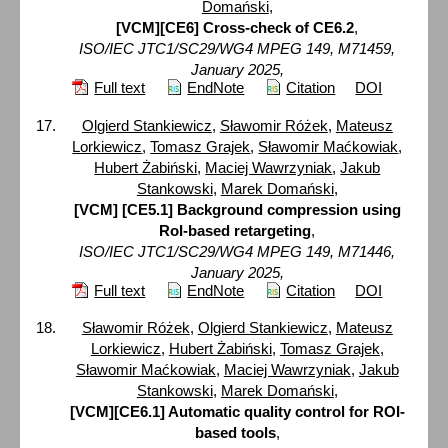
Domański
,
[VCM][CE6] Cross-check of CE6.2
,
ISO/IEC JTC1/SC29/WG4 MPEG 149, M71459,
January 2025,
Full text
EndNote
Citation
DOI
Olgierd Stankiewicz
,
Sławomir Różek
,
Mateusz
Lorkiewicz
,
Tomasz Grajek
,
Sławomir Maćkowiak
,
Hubert Żabiński
,
Maciej Wawrzyniak
,
Jakub
Stankowski
,
Marek Domański
,
[VCM] [CE5.1] Background compression using
RoI-based retargeting
,
ISO/IEC JTC1/SC29/WG4 MPEG 149, M71446,
January 2025,
Full text
EndNote
Citation
DOI
Sławomir Różek
,
Olgierd Stankiewicz
,
Mateusz
Lorkiewicz
,
Hubert Żabiński
,
Tomasz Grajek
,
Sławomir Maćkowiak
,
Maciej Wawrzyniak
,
Jakub
Stankowski
,
Marek Domański
,
[VCM][CE6.1] Automatic quality control for ROI-
based tools
,