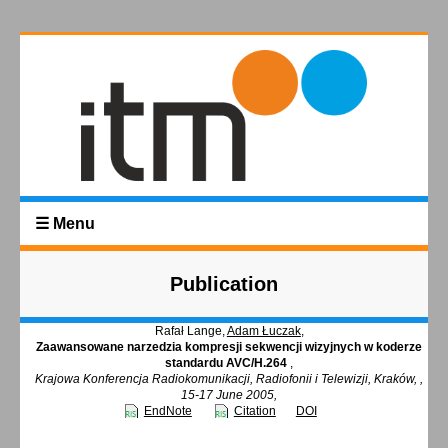
☰ Menu
Publication
Rafał Lange,
Adam Łuczak
,
Zaawansowane narzedzia kompresji sekwencji wizyjnych w koderze
standardu AVC/H.264
,
Krajowa Konferencja Radiokomunikacji, Radiofonii i Telewizji, Kraków, ,
15-17 June 2005,
EndNote
Citation
DOI