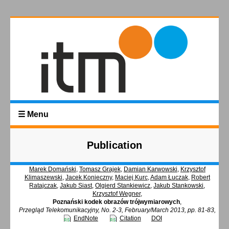
☰ Menu
Publication
Marek Domański
,
Tomasz Grajek
,
Damian Karwowski
,
Krzysztof
Klimaszewski
,
Jacek Konieczny
,
Maciej Kurc
,
Adam Łuczak
,
Robert
Ratajczak
,
Jakub Siast
,
Olgierd Stankiewicz
,
Jakub Stankowski
,
Krzysztof Wegner
,
Poznański kodek obrazów trójwymiarowych
,
Przegląd Telekomunikacyjny, No. 2-3, February/March 2013, pp. 81-83,
EndNote
Citation
DOI