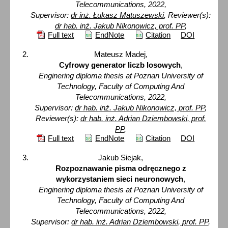
Telecommunications, 2022,
Supervisor:
dr inż. Łukasz Matuszewski
,
Reviewer(s):
dr hab. inż. Jakub Nikonowicz, prof. PP
,
Full text
EndNote
Citation
DOI
Mateusz Madej,
Cyfrowy generator liczb losowych
,
Enginering diploma thesis at Poznan University of
Technology, Faculty of Computing And
Telecommunications, 2022,
Supervisor:
dr hab. inż. Jakub Nikonowicz, prof. PP
,
Reviewer(s):
dr hab. inż. Adrian Dziembowski, prof.
PP
,
Full text
EndNote
Citation
DOI
Jakub Siejak,
Rozpoznawanie pisma odręcznego z
wykorzystaniem sieci neuronowych
,
Enginering diploma thesis at Poznan University of
Technology, Faculty of Computing And
Telecommunications, 2022,
Supervisor:
dr hab. inż. Adrian Dziembowski, prof. PP
,