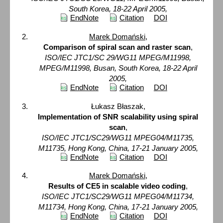
South Korea, 18-22 April 2005,
EndNote
Citation
DOI
Marek Domański
,
Comparison of spiral scan and raster scan
,
ISO/IEC JTC1/SC 29/WG11 MPEG/M11998,
MPEG/M11998, Busan, South Korea, 18-22 April
2005,
EndNote
Citation
DOI
Łukasz Błaszak,
Implementation of SNR scalability using spiral
scan
,
ISO/IEC JTC1/SC29/WG11 MPEG04/M11735,
M11735, Hong Kong, China, 17-21 January 2005,
EndNote
Citation
DOI
Marek Domański
,
Results of CE5 in scalable video coding
,
ISO/IEC JTC1/SC29/WG11 MPEG04/M11734,
M11734, Hong Kong, China, 17-21 January 2005,
EndNote
Citation
DOI