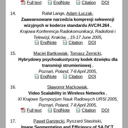
Full text
EndNote
Citation
DOI
Rafał Lange,
Adam Łuczak
,
Zaawansowane narzedzia kompresji sekwencji
wizyjnych w koderze standardu AVC/H.264
,
Krajowa Konferencja Radiokomunikacji, Radiofonii i
Telewizji, Kraków, , 15-17 June 2005,
EndNote
Citation
DOI
Maciej Bartkowiak
,
Tomasz Żernicki
,
Hybrydowy psychoakustyczny kodek dzwięku dla
transmisji strumieniowej
,
Poznań, Poland, 7-8 April 2005,
EndNote
Citation
DOI
Sławomir Maćkowiak
,
Video Scalability in Wireless Networks
,
XI Krajowe Sympozjum Nauk Radiowych URSI 2005,
Poznań, Poland, 7-8 April 2005,
Full text
EndNote
Citation
DOI
Paweł Garstecki
, Ryszard Stasiński,
Image Segmentation and Efficiency of SA DCT
,