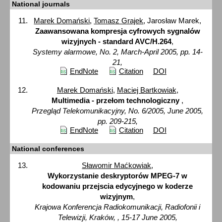
National journals
Marek Domański
,
Tomasz Grajek
, Jarosław Marek,
Zaawansowana kompresja cyfrowych sygnalów
wizyjnych - standard AVC/H.264
,
Systemy alarmowe, No. 2, March-April 2005, pp. 14-
21,
EndNote
Citation
DOI
Marek Domański
,
Maciej Bartkowiak
,
Multimedia - przełom technologiczny
,
Przegląd Telekomunikacyjny, No. 6/2005, June 2005,
pp. 209-215,
EndNote
Citation
DOI
National conferences
Sławomir Maćkowiak
,
Wykorzystanie deskryptorów MPEG-7 w
kodowaniu przejscia edycyjnego w koderze
wizyjnym
,
Krajowa Konferencja Radiokomunikacji, Radiofonii i
Telewizji, Kraków, , 15-17 June 2005,