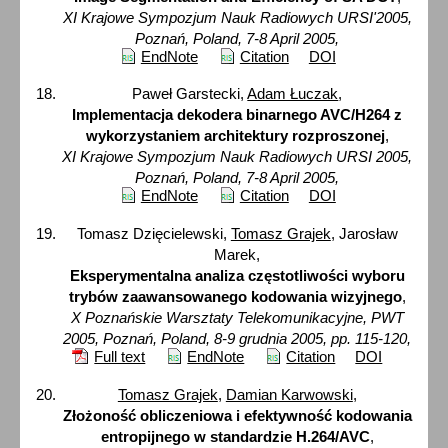
XI Krajowe Sympozjum Nauk Radiowych URSI'2005,
Poznań, Poland, 7-8 April 2005,
EndNote
Citation
DOI
Paweł Garstecki,
Adam Łuczak
,
Implementacja dekodera binarnego AVC/H264 z
wykorzystaniem architektury rozproszonej
,
XI Krajowe Sympozjum Nauk Radiowych URSI 2005,
Poznań, Poland, 7-8 April 2005,
EndNote
Citation
DOI
Tomasz Dzięcielewski,
Tomasz Grajek
, Jarosław
Marek,
Eksperymentalna analiza częstotliwości wyboru
trybów zaawansowanego kodowania wizyjnego
,
X Poznańskie Warsztaty Telekomunikacyjne, PWT
2005, Poznań, Poland, 8-9 grudnia 2005, pp. 115-120,
Full text
EndNote
Citation
DOI
Tomasz Grajek
,
Damian Karwowski
,
Złożoność obliczeniowa i efektywność kodowania
entropijnego w standardzie H.264/AVC
,