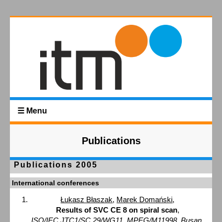
☰ Menu
Publications
Publications 2005
International conferences
Łukasz Błaszak
,
Marek Domański
,
Results of SVC CE 8 on spiral scan
,
ISO/IEC JTC1/SC 29/WG11, MPEG/M11998, Busan,