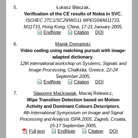
Łukasz Błaszak,
Verification of the CE results of Nokia in SVC
,
ISO/IEC JTC1/SC29/WG11 MPEG04/M11733,
M11733, Hong Kong, China, 17-21 January 2005,
EndNote
Citation
DOI
Marek Domański
,
Video coding using matching pursuit with image-
adapted dictionary
,
12th international workshop on Systems, Signals and
Image Processing, Chalkidia, Greece, 22-24
September 2005,
EndNote
Citation
DOI
Sławomir Maćkowiak
, Maciej Relewicz,
Wipe Transition Detection based on Motion
Activity and Dominant Colours Descriptors
,
4th International Symposium on Image and Signal
Processing and Analysis ISPA 2005, Zagreb, Croatia,
15-17 September 2005,
Full text
EndNote
Citation
DOI