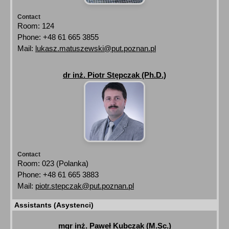
Contact
Room: 124
Phone: +48 61 665 3855
Mail:
lukasz.matuszewski@put.poznan.pl
dr inż. Piotr Stępczak (Ph.D.)
Contact
Room: 023 (Polanka)
Phone: +48 61 665 3883
Mail:
piotr.stepczak@put.poznan.pl
Assistants (Asystenci)
mgr inż. Paweł Kubczak (M.Sc.)