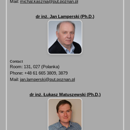
Mail:
michal.kasznia@put.poznan.pl
dr inż. Jan Lamperski (Ph.D.)
Contact
Room: 131, 027 (Polanka)
Phone: +48 61 665 3809, 3879
Mail:
jan.lamperski@put.poznan.pl
dr inż. Łukasz Matuszewski (Ph.D.)