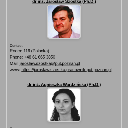
dr inż. Jarosław Szóstka (Ph.D.)
Contact
Room: 116 (Polanka)
Phone: +48 61 665 3850
Mail:
jaroslaw.szostka@put.poznan.pl
www:
https://jaroslaw.szostka.pracownik.put.poznan.pl
dr inż. Agnieszka Wardzińska (Ph.D.)