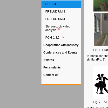
OPUS 3
PRELUDIUM 3
PRELUDIUM 4
Stereoscopic video
PL
analysis
PL
POIG 1.3.2
Cooperation with industry
Fig. 1. Exa
Conferences and Events
In particular, 
similar (Fig. 2).
Awards
For students
Contact us
Fig. 2. The