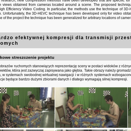
f research, new compression methods have been developed that are specific for m
the views obtained from cameras located around a scene. The proposed techniques 
igh Efficiency Video Coding. In particular, the methods use the technique of 3D
h. Unfortunately, the 3D-HEVC technique has been developed only for video obta
rse of the project the technique has been generalized for arbitrary locations of camer
rdzo efektywnej kompresji dla transmisji przes
homych
owe streszczenie projektu
 obrazów ruchomych stanowiących reprezentację sceny w postaci widoków z różnyc
biektów, która jest zazwyczaj zapisywana jako głębia. Takie obrazy należy gromad
, w systemach swobodnej wirtualnej nawigacji i w różnych systemach wzbogaconej
cje będące bardzo dużymi zbiorami danych i dlatego wymagają silnej kompresji.