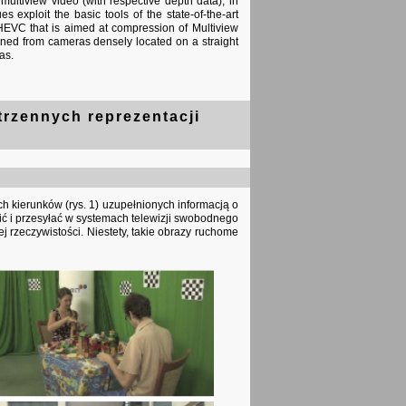
ultiview video (with respective depth data), in
exploit the basic tools of the state-of-the-art
-HEVC that is aimed at compression of Multiview
ined from cameras densely located on a straight
as.
trzennych reprezentacji
h kierunków (rys. 1) uzupełnionych informacją o
zić i przesyłać w systemach telewizji swobodnego
 rzeczywistości. Niestety, takie obrazy ruchome