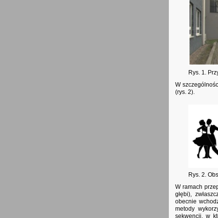
Rys. 1. Pr
W szczególności
(rys. 2).
Rys. 2. Ob
W ramach przep
głębi), zwłas
obecnie wchodz
metody wykorzy
sekwencji, w k