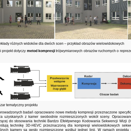
zykłady różnych widoków dla dwóch scen – przykład obrazów wielowidokowych
 projekt dotyczy
metod kompresji
trójwymiarowych obrazów ruchomych o reprez
szar tematyczny projektu
rowadzonych badań opracowano nowe metody kompresji przeznaczone specyficz
zcza uzyskanych z kamer swobodnie rozmieszczonych wokół sceny. Opracowan
ącej do stosowania techniki Bardzo Efektywnego Kodowania Sekwencji Wizji (H
stują technikę 3D-HEVC przeznaczoną dla kompresji wielowidokowych sekwenc
tórych kamery są gęsto rozmieszczone wzdłuż jednej linii. W ramach projektu