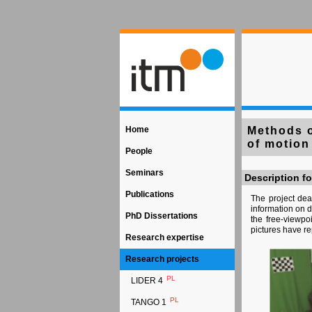
Home
Methods o
of motion
People
Seminars
Description fo
Publications
The project dea
information on d
PhD Dissertations
the free-viewpo
pictures have r
Research expertise
Research projects
PL
LIDER 4
PL
TANGO 1