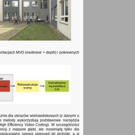
entacjach MVD (
multiview + depth
) i pokrewnych
nie dla obrazów wielowidokowych (z danymi o
e metody wykorzystują podstawowe narzędzia
igh Efficiency Video Coding). W szczególności
ji z mapami głębi, ale rozwiniętą tylko dla
 opracowano szereg ulepszeń tej techniki, a w