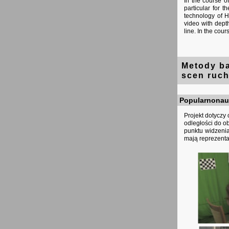
In the course o
particular for 
technology of H
video with dept
line. In the cou
Metody ba
scen ruc
Popularnonauk
Projekt dotyczy
odległości do o
punktu widzenia
mają reprezenta